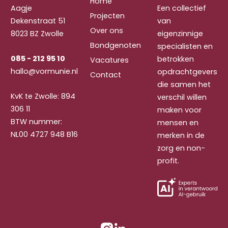
Home
Aagje
Een collectief
Projecten
Dekenstraat 51
van
Over ons
8023 BZ Zwolle
eigenzinnige
Bondgenoten
specialisten en
085 - 212 95 10
betrokken
Vacatures
hallo@vormunie.nl
opdrachtgevers
Contact
die samen het
KvK te Zwolle: 894
verschil willen
306 11
maken voor
BTW nummer:
mensen en
NL00 4727 948 B16
merken in de
zorg en non-
profit.