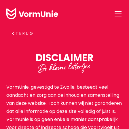
TERUG
D
I
S
C
L
A
I
M
E
R
De kleine lettertjes
VormUnie, gevestigd te Zwolle, besteedt veel
aandacht en zorg aan de inhoud en samenstelling
van deze website. Toch kunnen wij niet garanderen
dat alle informatie op deze site volledig of juist is.
VormUnie is op geen enkele manier aansprakelijk
voor directe of indirecte schade die voortvloeit uit